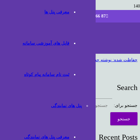
معرفی پنل ها
info [at] parsdatam [dot] ir
87 266 220 021
فایل های آموزشی سامانه
حفاظت شده: نوشته حفاظت شده
ثبت نام سامانه پیام کوتاه
Search
جستجو برای:
پنل های نمایندگی
Recent Posts
معرفی پنل های نمایندگی